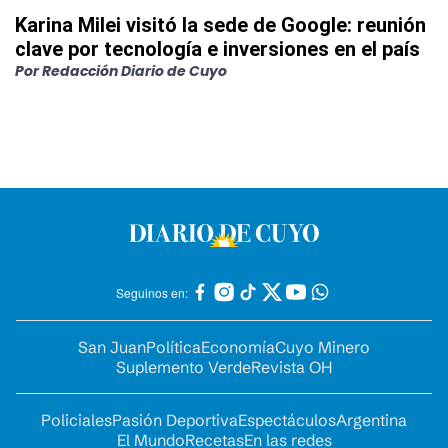
Karina Milei visitó la sede de Google: reunión
clave por tecnología e inversiones en el país
Por
Redacción Diario de Cuyo
Seguinos en:
San Juan
Política
Economía
Cuyo Minero
Suplemento Verde
Revista OH
Policiales
Pasión Deportiva
Espectáculos
Argentina
El Mundo
Recetas
En las redes