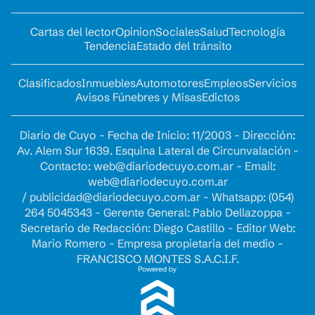
Cartas del lector
Opinion
Sociales
Salud
Tecnología
Tendencia
Estado del tránsito
Clasificados
Inmuebles
Automotores
Empleos
Servicios
Avisos Fúnebres y Misas
Edictos
Diario de Cuyo - Fecha de Inicio: 11/2003 - Dirección:
Av. Alem Sur 1639. Esquina Lateral de Circunvalación -
Contacto:
web@diariodecuyo.com.ar
- Email:
web@diariodecuyo.com.ar
/
publicidad@diariodecuyo.com.ar
-
Whatsapp: (054)
264 5045343 - Gerente General: Pablo Dellazoppa -
Secretario de Redacción: Diego Castillo - Editor Web:
Mario Romero - Empresa propietaria del medio -
FRANCISCO MONTES S.A.C.I.F.