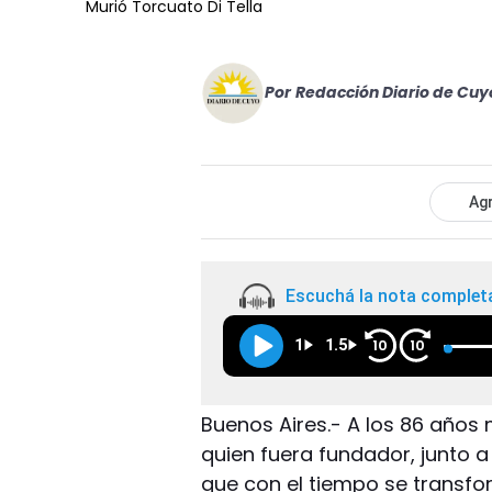
Murió Torcuato Di Tella
Por
Redacción Diario de Cuy
Agr
Escuchá la nota complet
1
1.5
10
10
Buenos Aires.- A los 86 años m
quien fuera fundador, junto a 
que con el tiempo se transfo