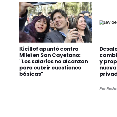
Kicillof apuntó contra
Desalo
Milei en San Cayetano:
cambia
"Los salarios no alcanzan
y prop
para cubrir cuestiones
nueva 
básicas"
priva
Por
Redac