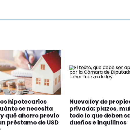
os hipotecarios
Nueva ley de propi
uánto se necesita
privada: plazos, mu
y qué ahorro previo
todo lo que deben s
un préstamo de USD
dueños e inquilinos
0