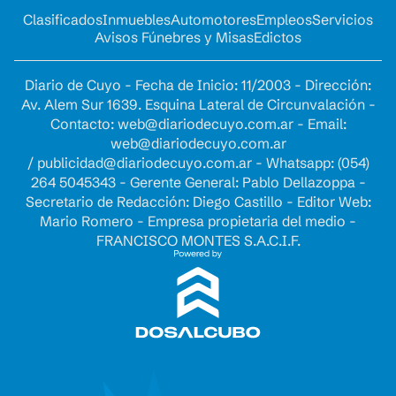
Clasificados
Inmuebles
Automotores
Empleos
Servicios
Avisos Fúnebres y Misas
Edictos
Diario de Cuyo - Fecha de Inicio: 11/2003 - Dirección:
Av. Alem Sur 1639. Esquina Lateral de Circunvalación -
Contacto:
web@diariodecuyo.com.ar
- Email:
web@diariodecuyo.com.ar
/
publicidad@diariodecuyo.com.ar
-
Whatsapp: (054)
264 5045343 - Gerente General: Pablo Dellazoppa -
Secretario de Redacción: Diego Castillo - Editor Web:
Mario Romero - Empresa propietaria del medio -
FRANCISCO MONTES S.A.C.I.F.