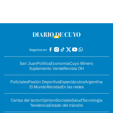
Seguinos en:
San Juan
Política
Economía
Cuyo Minero
Suplemento Verde
Revista OH
Policiales
Pasión Deportiva
Espectáculos
Argentina
El Mundo
Recetas
En las redes
Cartas del lector
Opinion
Sociales
Salud
Tecnología
Tendencia
Estado del tránsito