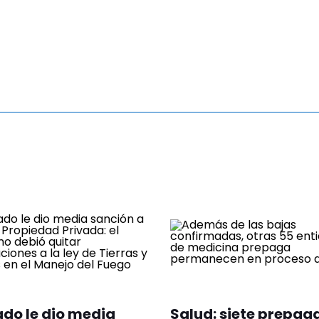
ado le dio media
Salud: siete prepag