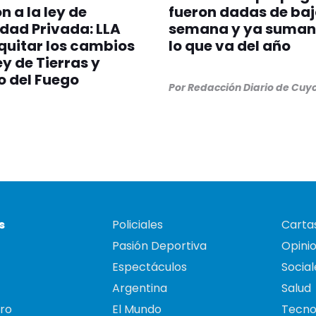
n a la ley de
fueron dadas de baj
dad Privada: LLA
semana y ya suman 
quitar los cambios
lo que va del año
ey de Tierras y
 del Fuego
Por
Redacción Diario de Cuy
s
Policiales
Cartas
Pasión Deportiva
Opini
Espectáculos
Social
Argentina
Salud
ro
El Mundo
Tecno