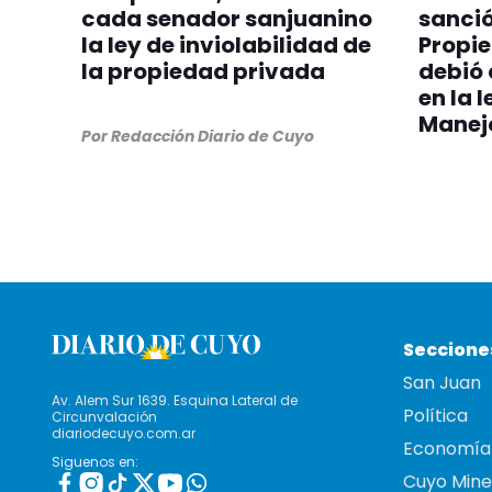
cada senador sanjuanino
sanció
la ley de inviolabilidad de
Propie
la propiedad privada
debió 
en la l
Manejo
Por
Redacción Diario de Cuyo
Seccione
San Juan
Av. Alem Sur 1639. Esquina Lateral de
Política
Circunvalación
diariodecuyo.com.ar
Economía
Siguenos en:
Cuyo Mine