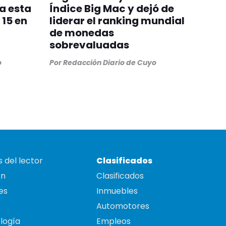
a esta
Índice Big Mac y dejó de
15 en
liderar el ranking mundial
de monedas
sobrevaluadas
o
Por
Redacción Diario de Cuyo
 del lector
Clasificados
on
Clasificados
es
Inmuebles
Automotores
logía
Empleos