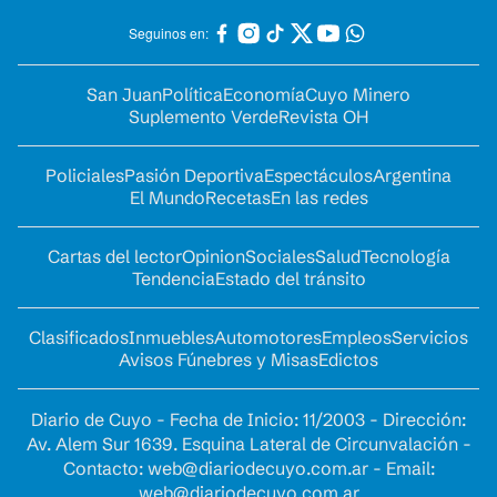
Seguinos en:
San Juan
Política
Economía
Cuyo Minero
Suplemento Verde
Revista OH
Policiales
Pasión Deportiva
Espectáculos
Argentina
El Mundo
Recetas
En las redes
Cartas del lector
Opinion
Sociales
Salud
Tecnología
Tendencia
Estado del tránsito
Clasificados
Inmuebles
Automotores
Empleos
Servicios
Avisos Fúnebres y Misas
Edictos
Diario de Cuyo - Fecha de Inicio: 11/2003 - Dirección:
Av. Alem Sur 1639. Esquina Lateral de Circunvalación -
Contacto:
web@diariodecuyo.com.ar
- Email:
web@diariodecuyo.com.ar