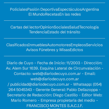
Policiales
Pasión Deportiva
Espectáculos
Argentina
El Mundo
Recetas
En las redes
Cartas del lector
Opinion
Sociales
Salud
Tecnología
Tendencia
Estado del tránsito
Clasificados
Inmuebles
Automotores
Empleos
Servicios
Avisos Fúnebres y Misas
Edictos
Diario de Cuyo - Fecha de Inicio: 11/2003 - Dirección:
Av. Alem Sur 1639. Esquina Lateral de Circunvalación -
Contacto:
web@diariodecuyo.com.ar
- Email:
web@diariodecuyo.com.ar
/
publicidad@diariodecuyo.com.ar
-
Whatsapp: (054)
264 5045343 - Gerente General: Pablo Dellazoppa -
Secretario de Redacción: Diego Castillo - Editor Web:
Mario Romero - Empresa propietaria del medio -
FRANCISCO MONTES S.A.C.I.F.