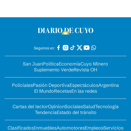
Seguinos en:
San Juan
Política
Economía
Cuyo Minero
Suplemento Verde
Revista OH
Policiales
Pasión Deportiva
Espectáculos
Argentina
El Mundo
Recetas
En las redes
Cartas del lector
Opinion
Sociales
Salud
Tecnología
Tendencia
Estado del tránsito
Clasificados
Inmuebles
Automotores
Empleos
Servicios