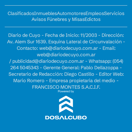
Clasificados
Inmuebles
Automotores
Empleos
Servicios
Avisos Fúnebres y Misas
Edictos
Diario de Cuyo - Fecha de Inicio: 11/2003 - Dirección:
Av. Alem Sur 1639. Esquina Lateral de Circunvalación -
Contacto:
web@diariodecuyo.com.ar
- Email:
web@diariodecuyo.com.ar
/
publicidad@diariodecuyo.com.ar
-
Whatsapp: (054)
264 5045343 - Gerente General: Pablo Dellazoppa -
Secretario de Redacción: Diego Castillo - Editor Web:
Mario Romero - Empresa propietaria del medio -
FRANCISCO MONTES S.A.C.I.F.