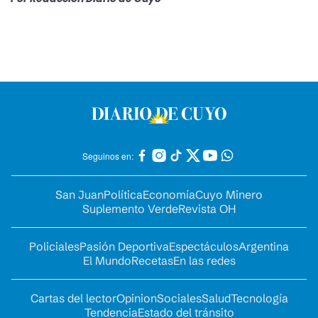
Seguinos en:
San Juan
Política
Economía
Cuyo Minero
Suplemento Verde
Revista OH
Policiales
Pasión Deportiva
Espectáculos
Argentina
El Mundo
Recetas
En las redes
Cartas del lector
Opinion
Sociales
Salud
Tecnología
Tendencia
Estado del tránsito