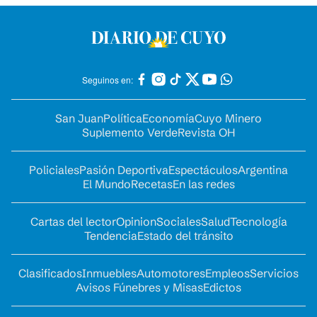
Seguinos en:
San Juan
Política
Economía
Cuyo Minero
Suplemento Verde
Revista OH
Policiales
Pasión Deportiva
Espectáculos
Argentina
El Mundo
Recetas
En las redes
Cartas del lector
Opinion
Sociales
Salud
Tecnología
Tendencia
Estado del tránsito
Clasificados
Inmuebles
Automotores
Empleos
Servicios
Avisos Fúnebres y Misas
Edictos