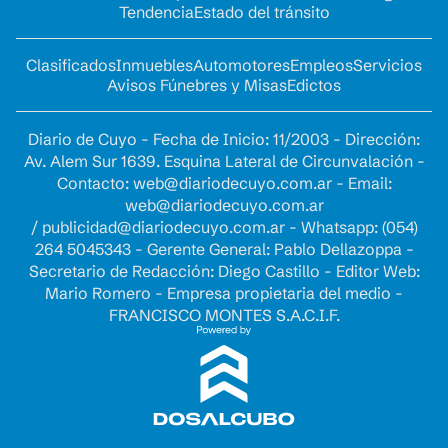
Tendencia
Estado del tránsito
Clasificados
Inmuebles
Automotores
Empleos
Servicios
Avisos Fúnebres y Misas
Edictos
Diario de Cuyo - Fecha de Inicio: 11/2003 - Dirección:
Av. Alem Sur 1639. Esquina Lateral de Circunvalación -
Contacto:
web@diariodecuyo.com.ar
- Email:
web@diariodecuyo.com.ar
/
publicidad@diariodecuyo.com.ar
-
Whatsapp: (054)
264 5045343 - Gerente General: Pablo Dellazoppa -
Secretario de Redacción: Diego Castillo - Editor Web:
Mario Romero - Empresa propietaria del medio -
FRANCISCO MONTES S.A.C.I.F.