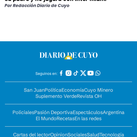
Por
Redacción Diario de Cuyo
Seguinos en:
San Juan
Política
Economía
Cuyo Minero
Suplemento Verde
Revista OH
Policiales
Pasión Deportiva
Espectáculos
Argentina
El Mundo
Recetas
En las redes
Cartas del lector
Opinion
Sociales
Salud
Tecnología