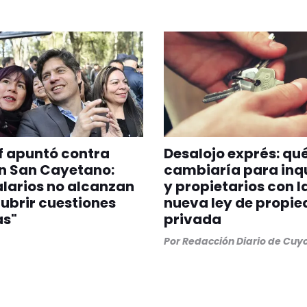
of apuntó contra
Desalojo exprés: qu
en San Cayetano:
cambiaría para inqu
alarios no alcanzan
y propietarios con l
ubrir cuestiones
nueva ley de propi
as"
privada
Por
Redacción Diario de Cuy