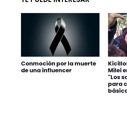
Conmoción por la muerte
Kicill
de una influencer
Milei 
"Los s
para c
básic