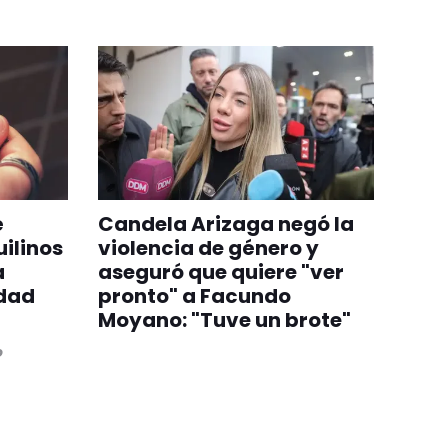
é
Candela Arizaga negó la
ilinos
violencia de género y
a
aseguró que quiere "ver
edad
pronto" a Facundo
Moyano: "Tuve un brote"
o