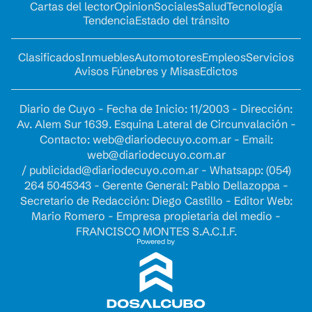
Cartas del lector
Opinion
Sociales
Salud
Tecnología
Tendencia
Estado del tránsito
Clasificados
Inmuebles
Automotores
Empleos
Servicios
Avisos Fúnebres y Misas
Edictos
Diario de Cuyo - Fecha de Inicio: 11/2003 - Dirección:
Av. Alem Sur 1639. Esquina Lateral de Circunvalación -
Contacto:
web@diariodecuyo.com.ar
- Email:
web@diariodecuyo.com.ar
/
publicidad@diariodecuyo.com.ar
-
Whatsapp: (054)
264 5045343 - Gerente General: Pablo Dellazoppa -
Secretario de Redacción: Diego Castillo - Editor Web:
Mario Romero - Empresa propietaria del medio -
FRANCISCO MONTES S.A.C.I.F.