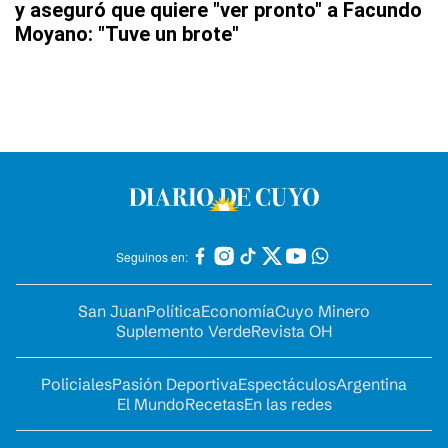
y aseguró que quiere "ver pronto" a Facundo
Moyano: "Tuve un brote"
Seguinos en:
San Juan
Política
Economía
Cuyo Minero
Suplemento Verde
Revista OH
Policiales
Pasión Deportiva
Espectáculos
Argentina
El Mundo
Recetas
En las redes