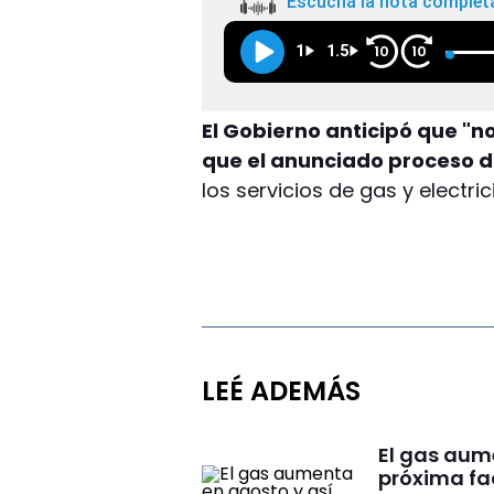
Escuchá la nota complet
1
1.5
10
10
El Gobierno anticipó que "
que el anunciado proceso d
los servicios de gas y electr
LEÉ ADEMÁS
El gas aum
próxima fa