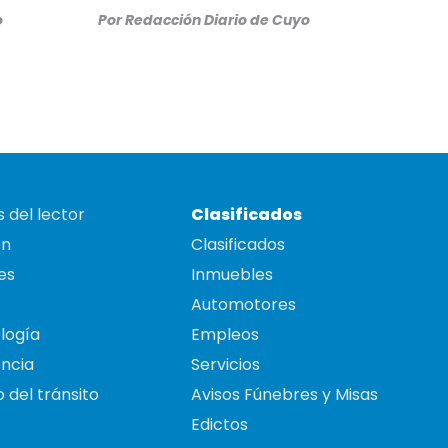
o
Por
Redacción Diario de Cuyo
 del lector
Clasificados
on
Clasificados
es
Inmuebles
Automotores
logía
Empleos
ncia
Servicios
 del tránsito
Avisos Fúnebres y Misas
Edictos