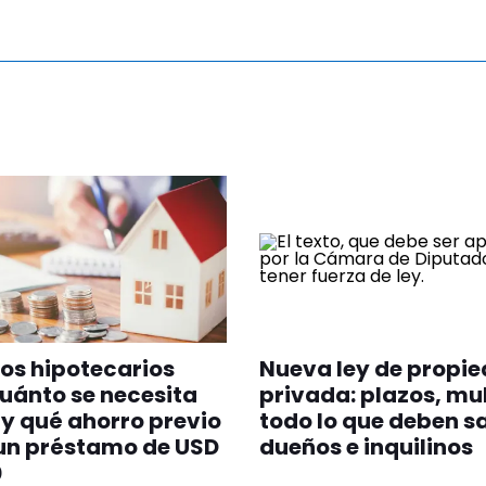
os hipotecarios
Nueva ley de propi
uánto se necesita
privada: plazos, mu
y qué ahorro previo
todo lo que deben s
un préstamo de USD
dueños e inquilinos
0