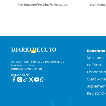
Por
Redacción Diario de Cuyo
Por
Redac
Seccione
San Juan
Av. Alem Sur 1639. Esquina Lateral de
Política
Circunvalación
diariodecuyo.com.ar
Economía
Siguenos en:
Cuyo Mine
Suplemen
Revista O