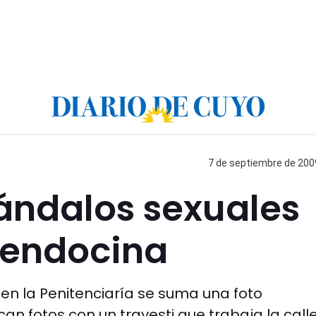
7 de septiembre de 2009
ándalos sexuales
mendocina
 y en la Penitenciaría se suma una foto
n fotos con un travesti que trabaja la calle