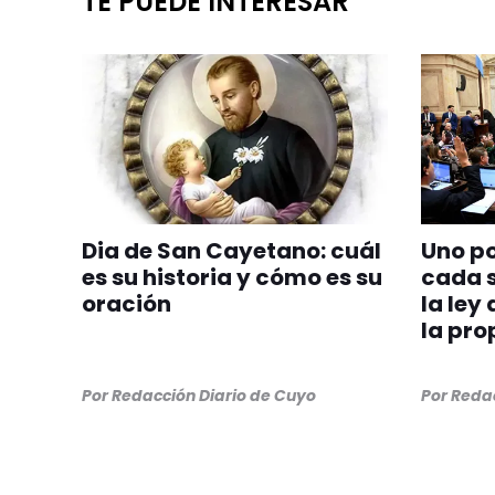
TE PUEDE INTERESAR
Dia de San Cayetano: cuál
Uno po
es su historia y cómo es su
cada 
oración
la ley
la pro
Por
Redacción Diario de Cuyo
Por
Redac