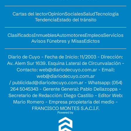
Cartas del lector
Opinion
Sociales
Salud
Tecnología
Tendencia
Estado del tránsito
Clasificados
Inmuebles
Automotores
Empleos
Servicios
Avisos Fúnebres y Misas
Edictos
Diario de Cuyo - Fecha de Inicio: 11/2003 - Dirección:
Av. Alem Sur 1639. Esquina Lateral de Circunvalación -
Contacto:
web@diariodecuyo.com.ar
- Email:
web@diariodecuyo.com.ar
/
publicidad@diariodecuyo.com.ar
-
Whatsapp: (054)
264 5045343 - Gerente General: Pablo Dellazoppa -
Secretario de Redacción: Diego Castillo - Editor Web:
Mario Romero - Empresa propietaria del medio -
FRANCISCO MONTES S.A.C.I.F.