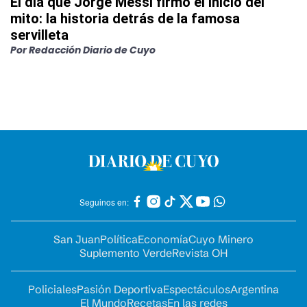
El día que Jorge Messi firmó el inicio del
mito: la historia detrás de la famosa
servilleta
Por
Redacción Diario de Cuyo
Seguinos en:
San Juan
Política
Economía
Cuyo Minero
Suplemento Verde
Revista OH
Policiales
Pasión Deportiva
Espectáculos
Argentina
El Mundo
Recetas
En las redes