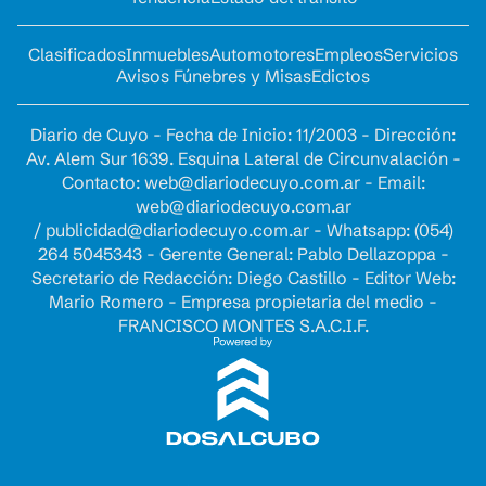
Clasificados
Inmuebles
Automotores
Empleos
Servicios
Avisos Fúnebres y Misas
Edictos
Diario de Cuyo - Fecha de Inicio: 11/2003 - Dirección:
Av. Alem Sur 1639. Esquina Lateral de Circunvalación -
Contacto:
web@diariodecuyo.com.ar
- Email:
web@diariodecuyo.com.ar
/
publicidad@diariodecuyo.com.ar
-
Whatsapp: (054)
264 5045343 - Gerente General: Pablo Dellazoppa -
Secretario de Redacción: Diego Castillo - Editor Web:
Mario Romero - Empresa propietaria del medio -
FRANCISCO MONTES S.A.C.I.F.