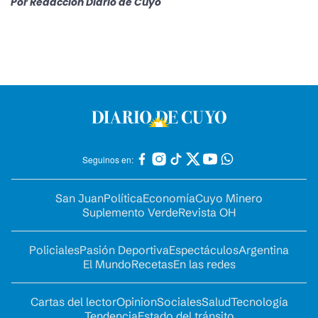
Por
Redacción Diario de Cuyo
Seguinos en:
San Juan
Política
Economía
Cuyo Minero
Suplemento Verde
Revista OH
Policiales
Pasión Deportiva
Espectáculos
Argentina
El Mundo
Recetas
En las redes
Cartas del lector
Opinion
Sociales
Salud
Tecnología
Tendencia
Estado del tránsito