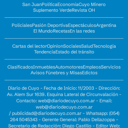
San Juan
Política
Economía
Cuyo Minero
Suplemento Verde
Revista OH
Policiales
Pasión Deportiva
Espectáculos
Argentina
El Mundo
Recetas
En las redes
Cartas del lector
Opinion
Sociales
Salud
Tecnología
Tendencia
Estado del tránsito
Clasificados
Inmuebles
Automotores
Empleos
Servicios
Avisos Fúnebres y Misas
Edictos
Diario de Cuyo - Fecha de Inicio: 11/2003 - Dirección:
Av. Alem Sur 1639. Esquina Lateral de Circunvalación -
Contacto:
web@diariodecuyo.com.ar
- Email:
web@diariodecuyo.com.ar
/
publicidad@diariodecuyo.com.ar
-
Whatsapp: (054)
264 5045343 - Gerente General: Pablo Dellazoppa -
Secretario de Redacción: Diego Castillo - Editor Web: