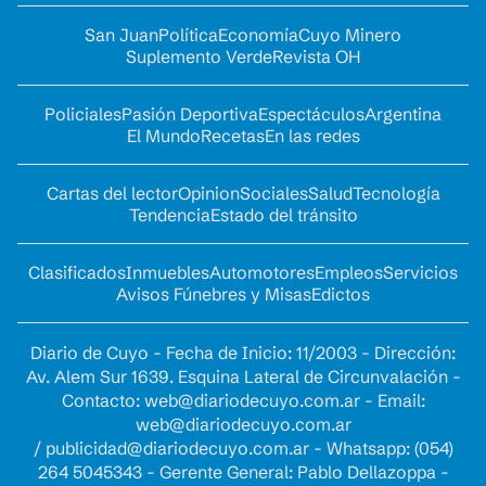
San Juan
Política
Economía
Cuyo Minero
Suplemento Verde
Revista OH
Policiales
Pasión Deportiva
Espectáculos
Argentina
El Mundo
Recetas
En las redes
Cartas del lector
Opinion
Sociales
Salud
Tecnología
Tendencia
Estado del tránsito
Clasificados
Inmuebles
Automotores
Empleos
Servicios
Avisos Fúnebres y Misas
Edictos
Diario de Cuyo - Fecha de Inicio: 11/2003 - Dirección:
Av. Alem Sur 1639. Esquina Lateral de Circunvalación -
Contacto:
web@diariodecuyo.com.ar
- Email:
web@diariodecuyo.com.ar
/
publicidad@diariodecuyo.com.ar
-
Whatsapp: (054)
264 5045343 - Gerente General: Pablo Dellazoppa -