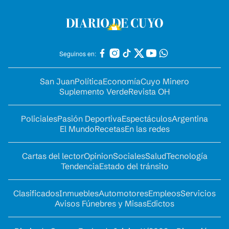
Seguinos en:
San Juan
Política
Economía
Cuyo Minero
Suplemento Verde
Revista OH
Policiales
Pasión Deportiva
Espectáculos
Argentina
El Mundo
Recetas
En las redes
Cartas del lector
Opinion
Sociales
Salud
Tecnología
Tendencia
Estado del tránsito
Clasificados
Inmuebles
Automotores
Empleos
Servicios
Avisos Fúnebres y Misas
Edictos