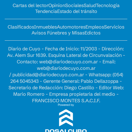
Cartas del lector
Opinion
Sociales
Salud
Tecnología
Tendencia
Estado del tránsito
Clasificados
Inmuebles
Automotores
Empleos
Servicios
Avisos Fúnebres y Misas
Edictos
Diario de Cuyo - Fecha de Inicio: 11/2003 - Dirección:
Av. Alem Sur 1639. Esquina Lateral de Circunvalación -
Contacto:
web@diariodecuyo.com.ar
- Email:
web@diariodecuyo.com.ar
/
publicidad@diariodecuyo.com.ar
-
Whatsapp: (054)
264 5045343 - Gerente General: Pablo Dellazoppa -
Secretario de Redacción: Diego Castillo - Editor Web:
Mario Romero - Empresa propietaria del medio -
FRANCISCO MONTES S.A.C.I.F.