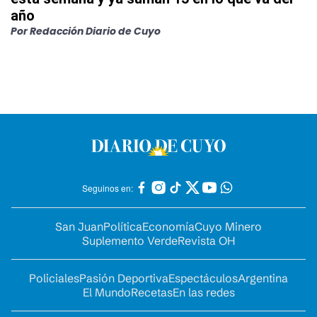
año
Por
Redacción Diario de Cuyo
Seguinos en:
San Juan
Política
Economía
Cuyo Minero
Suplemento Verde
Revista OH
Policiales
Pasión Deportiva
Espectáculos
Argentina
El Mundo
Recetas
En las redes