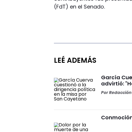
(FdT) en el Senado.
LEÉ ADEMÁS
García Cuer
advirtió: "
Por
Redacción 
Conmoción 