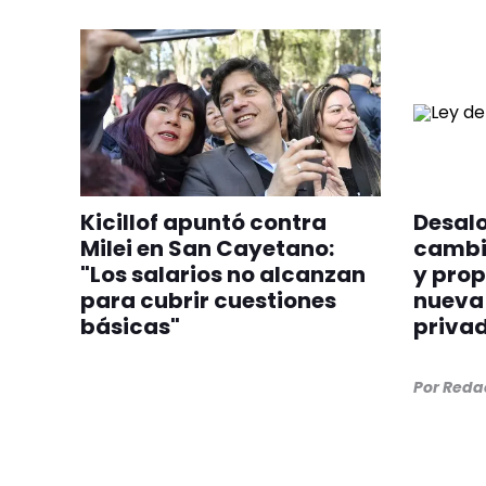
Kicillof apuntó contra
Desalo
Milei en San Cayetano:
cambia
"Los salarios no alcanzan
y prop
para cubrir cuestiones
nueva 
básicas"
priva
Por
Redac