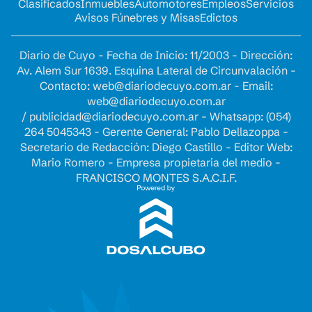
Clasificados
Inmuebles
Automotores
Empleos
Servicios
Avisos Fúnebres y Misas
Edictos
Diario de Cuyo - Fecha de Inicio: 11/2003 - Dirección:
Av. Alem Sur 1639. Esquina Lateral de Circunvalación -
Contacto:
web@diariodecuyo.com.ar
- Email:
web@diariodecuyo.com.ar
/
publicidad@diariodecuyo.com.ar
-
Whatsapp: (054)
264 5045343 - Gerente General: Pablo Dellazoppa -
Secretario de Redacción: Diego Castillo - Editor Web:
Mario Romero - Empresa propietaria del medio -
FRANCISCO MONTES S.A.C.I.F.