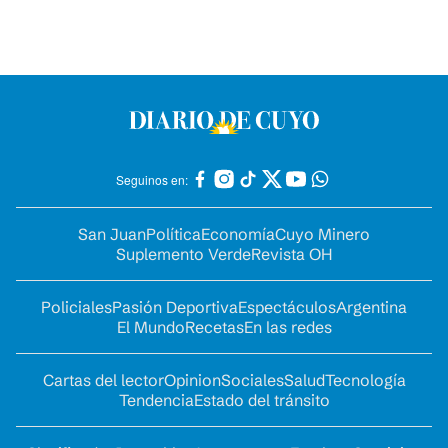
Seguinos en:
San Juan
Política
Economía
Cuyo Minero
Suplemento Verde
Revista OH
Policiales
Pasión Deportiva
Espectáculos
Argentina
El Mundo
Recetas
En las redes
Cartas del lector
Opinion
Sociales
Salud
Tecnología
Tendencia
Estado del tránsito