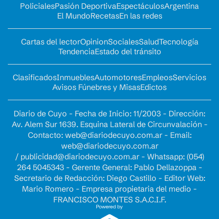
Policiales
Pasión Deportiva
Espectáculos
Argentina
El Mundo
Recetas
En las redes
Cartas del lector
Opinion
Sociales
Salud
Tecnología
Tendencia
Estado del tránsito
Clasificados
Inmuebles
Automotores
Empleos
Servicios
Avisos Fúnebres y Misas
Edictos
Diario de Cuyo - Fecha de Inicio: 11/2003 - Dirección:
Av. Alem Sur 1639. Esquina Lateral de Circunvalación -
Contacto:
web@diariodecuyo.com.ar
- Email:
web@diariodecuyo.com.ar
/
publicidad@diariodecuyo.com.ar
-
Whatsapp: (054)
264 5045343 - Gerente General: Pablo Dellazoppa -
Secretario de Redacción: Diego Castillo - Editor Web:
Mario Romero - Empresa propietaria del medio -
FRANCISCO MONTES S.A.C.I.F.