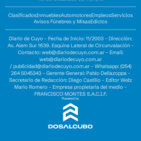
Clasificados
Inmuebles
Automotores
Empleos
Servicios
Avisos Fúnebres y Misas
Edictos
Diario de Cuyo - Fecha de Inicio: 11/2003 - Dirección:
Av. Alem Sur 1639. Esquina Lateral de Circunvalación -
Contacto:
web@diariodecuyo.com.ar
- Email:
web@diariodecuyo.com.ar
/
publicidad@diariodecuyo.com.ar
-
Whatsapp: (054)
264 5045343 - Gerente General: Pablo Dellazoppa -
Secretario de Redacción: Diego Castillo - Editor Web:
Mario Romero - Empresa propietaria del medio -
FRANCISCO MONTES S.A.C.I.F.