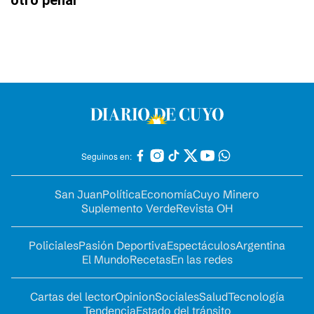
otro penal
Seguinos en:
San Juan
Política
Economía
Cuyo Minero
Suplemento Verde
Revista OH
Policiales
Pasión Deportiva
Espectáculos
Argentina
El Mundo
Recetas
En las redes
Cartas del lector
Opinion
Sociales
Salud
Tecnología
Tendencia
Estado del tránsito