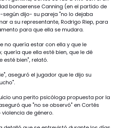
idad bonaerense Canning (en el partido de
 -según dijo- su pareja "no lo dejaba
amar a su representante, Rodrigo Riep, para
amento para que ella se mudara.
e no quería estar con ella y que le
quería que ella esté bien, que le dé
esté bien", relató.
e", aseguró el jugador que le dijo su
ucho".
juicio una perito psicóloga propuesta por la
n aseguró que "no se observó" en Cortés
 violencia de género.
 detalló que se entrevistó durante los días