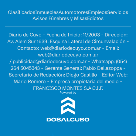
Clasificados
Inmuebles
Automotores
Empleos
Servicios
Avisos Fúnebres y Misas
Edictos
Diario de Cuyo - Fecha de Inicio: 11/2003 - Dirección:
Av. Alem Sur 1639. Esquina Lateral de Circunvalación -
Contacto:
web@diariodecuyo.com.ar
- Email:
web@diariodecuyo.com.ar
/
publicidad@diariodecuyo.com.ar
-
Whatsapp: (054)
264 5045343 - Gerente General: Pablo Dellazoppa -
Secretario de Redacción: Diego Castillo - Editor Web:
Mario Romero - Empresa propietaria del medio -
FRANCISCO MONTES S.A.C.I.F.