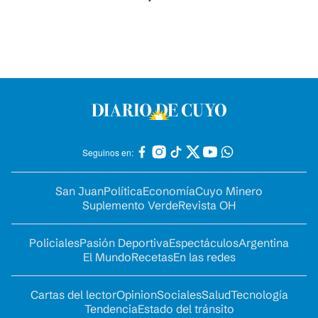
Seguinos en:
San Juan
Política
Economía
Cuyo Minero
Suplemento Verde
Revista OH
Policiales
Pasión Deportiva
Espectáculos
Argentina
El Mundo
Recetas
En las redes
Cartas del lector
Opinion
Sociales
Salud
Tecnología
Tendencia
Estado del tránsito