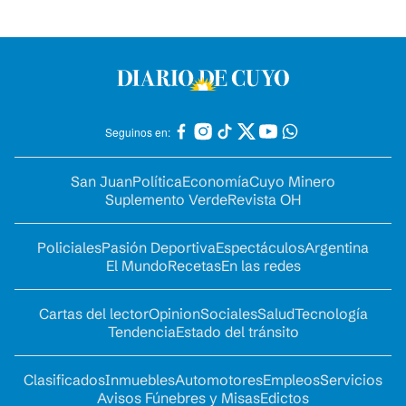
Seguinos en:
San Juan
Política
Economía
Cuyo Minero
Suplemento Verde
Revista OH
Policiales
Pasión Deportiva
Espectáculos
Argentina
El Mundo
Recetas
En las redes
Cartas del lector
Opinion
Sociales
Salud
Tecnología
Tendencia
Estado del tránsito
Clasificados
Inmuebles
Automotores
Empleos
Servicios
Avisos Fúnebres y Misas
Edictos