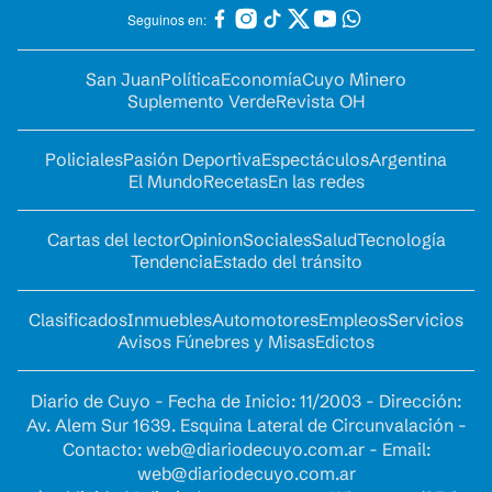
Seguinos en:
San Juan
Política
Economía
Cuyo Minero
Suplemento Verde
Revista OH
Policiales
Pasión Deportiva
Espectáculos
Argentina
El Mundo
Recetas
En las redes
Cartas del lector
Opinion
Sociales
Salud
Tecnología
Tendencia
Estado del tránsito
Clasificados
Inmuebles
Automotores
Empleos
Servicios
Avisos Fúnebres y Misas
Edictos
Diario de Cuyo - Fecha de Inicio: 11/2003 - Dirección:
Av. Alem Sur 1639. Esquina Lateral de Circunvalación -
Contacto:
web@diariodecuyo.com.ar
- Email:
web@diariodecuyo.com.ar