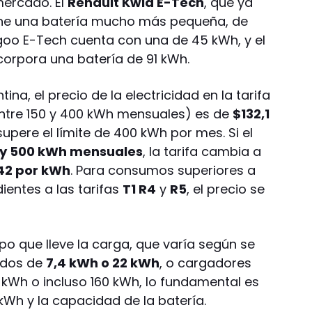
ercado. El
Renault Kwid E-Tech
, que ya
iene una batería mucho más pequeña, de
ngoo E-Tech cuenta con una de 45 kWh, y el
corpora una batería de 91 kWh.
ina, el precio de la electricidad en la tarifa
tre 150 y 400 kWh mensuales) es de
$132,1
supere el límite de 400 kWh por mes. Si el
 y 500 kWh mensuales
, la tarifa cambia a
42 por kWh
. Para consumos superiores a
entes a las tarifas
T1 R4
y
R5
, el precio se
o que lleve la carga, que varía según se
idos de
7,4 kWh o 22 kWh
, o cargadores
 kWh o incluso 160 kWh, lo fundamental es
 kWh y la capacidad de la batería.