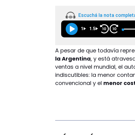
Escuchá la nota complet
1
1.5
10
10
A pesar de que todavía repr
la Argentina
, y está atraves
ventas a nivel mundial, el au
indiscutibles: la menor cont
convencional y el
menor cos