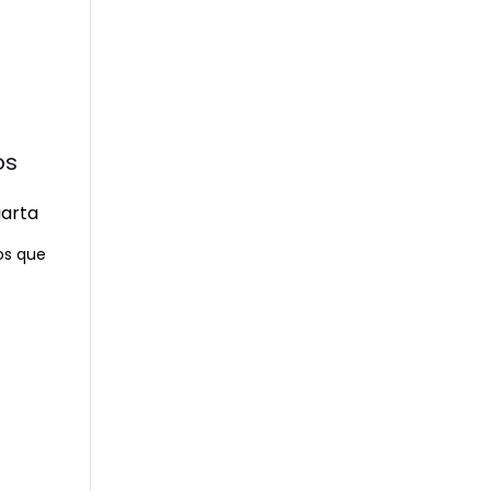
os
os que