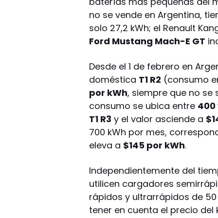
baterías más pequeñas del m
no se vende en Argentina, t
solo 27,2 kWh; el Renault Ka
Ford Mustang Mach-E GT
in
Desde el 1 de febrero en Argent
doméstica
T1 R2
(consumo en
por kWh
, siempre que no se 
consumo se ubica entre
400
T1 R3
y el valor asciende a
$1
700 kWh por mes, correspondi
eleva a
$145 por kWh
.
Independientemente del tiemp
utilicen cargadores semirráp
rápidos y ultrarrápidos de 50
tener en cuenta el precio del