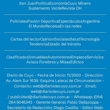
San Juan
Política
Economía
Cuyo Minero
Suplemento Verde
Revista OH
Policiales
Pasión Deportiva
Espectáculos
Argentina
El Mundo
Recetas
En las redes
Cartas del lector
Opinion
Sociales
Salud
Tecnología
Tendencia
Estado del tránsito
Clasificados
Inmuebles
Automotores
Empleos
Servicios
Avisos Fúnebres y Misas
Edictos
Diario de Cuyo - Fecha de Inicio: 11/2003 - Dirección:
Av. Alem Sur 1639. Esquina Lateral de Circunvalación -
Contacto:
web@diariodecuyo.com.ar
- Email:
web@diariodecuyo.com.ar
/
publicidad@diariodecuyo.com.ar
-
Whatsapp: (054)
264 5045343 - Gerente General: Pablo Dellazoppa -
Secretario de Redacción: Diego Castillo - Editor Web: