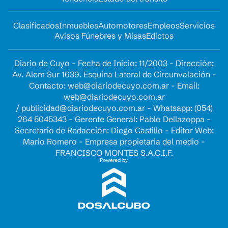
Clasificados
Inmuebles
Automotores
Empleos
Servicios
Avisos Fúnebres y Misas
Edictos
Diario de Cuyo - Fecha de Inicio: 11/2003 - Dirección:
Av. Alem Sur 1639. Esquina Lateral de Circunvalación -
Contacto:
web@diariodecuyo.com.ar
- Email:
web@diariodecuyo.com.ar
/
publicidad@diariodecuyo.com.ar
-
Whatsapp: (054)
264 5045343 - Gerente General: Pablo Dellazoppa -
Secretario de Redacción: Diego Castillo - Editor Web:
Mario Romero - Empresa propietaria del medio -
FRANCISCO MONTES S.A.C.I.F.