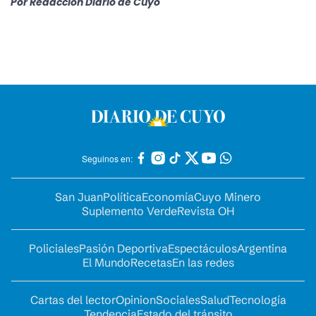
Por
Redacción Diario de Cuyo
Seguinos en:
San Juan
Política
Economía
Cuyo Minero
Suplemento Verde
Revista OH
Policiales
Pasión Deportiva
Espectáculos
Argentina
El Mundo
Recetas
En las redes
Cartas del lector
Opinion
Sociales
Salud
Tecnología
Tendencia
Estado del tránsito