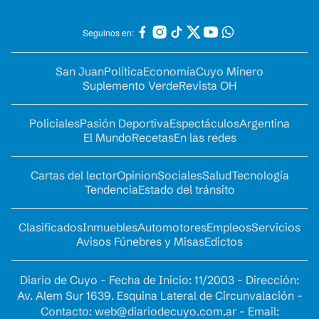
Seguinos en:
San Juan
Política
Economía
Cuyo Minero
Suplemento Verde
Revista OH
Policiales
Pasión Deportiva
Espectáculos
Argentina
El Mundo
Recetas
En las redes
Cartas del lector
Opinion
Sociales
Salud
Tecnología
Tendencia
Estado del tránsito
Clasificados
Inmuebles
Automotores
Empleos
Servicios
Avisos Fúnebres y Misas
Edictos
Diario de Cuyo - Fecha de Inicio: 11/2003 - Dirección:
Av. Alem Sur 1639. Esquina Lateral de Circunvalación -
Contacto:
web@diariodecuyo.com.ar
- Email: