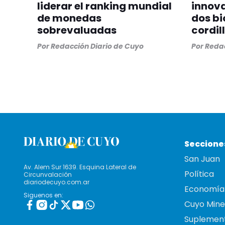
liderar el ranking mundial
innov
de monedas
dos bi
sobrevaluadas
cordil
Por
Redacción Diario de Cuyo
Por
Redac
Seccione
San Juan
Av. Alem Sur 1639. Esquina Lateral de
Política
Circunvalación
diariodecuyo.com.ar
Economía
Siguenos en:
Cuyo Mine
Suplemen