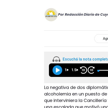
Por
Redacción Diario de Cuy
Agr
Escuchá la nota complet
1
1.5
10
10
La negativa de dos diplomátic
alcoholemia en un puesto de 
que interviniera la Cancillerí
una escalada que motivó una