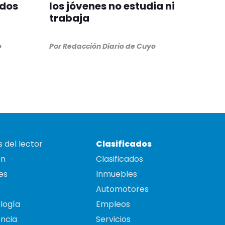
idos
los jóvenes no estudia ni
trabaja
o
Por
Redacción Diario de Cuyo
 del lector
Clasificados
on
Clasificados
es
Inmuebles
Automotores
logía
Empleos
ncia
Servicios