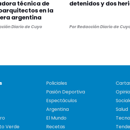
adora técnica de
detenidos y dos her
oarquitectos en la
lera argentina
ción Diario de Cuyo
Por
Redacción Diario de Cuy
s
Policiales
Cartas
Pasión Deportiva
Opini
Espectáculos
Social
Argentina
Salud
ro
El Mundo
Tecno
to Verde
Recetas
Tende