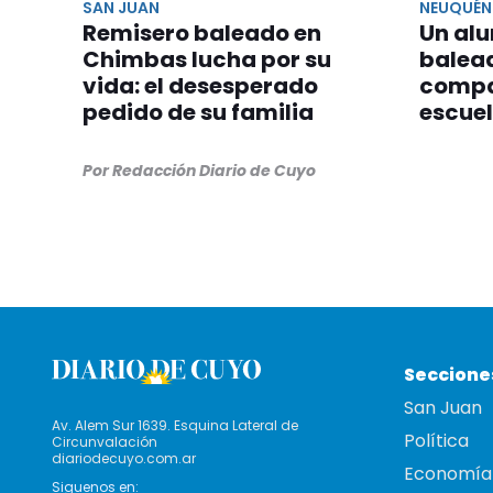
SAN JUAN
NEUQUÉN
Remisero baleado en
Un alu
Chimbas lucha por su
balea
vida: el desesperado
compa
pedido de su familia
escue
Por Redacción Diario de Cuyo
Seccione
San Juan
Av. Alem Sur 1639. Esquina Lateral de
Política
Circunvalación
diariodecuyo.com.ar
Economía
Siguenos en: