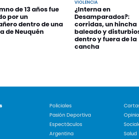
VIOLENCIA
mno de 13 años fue
¿Interna en
do por un
Desamparados?:
ñero dentro de una
corridas, un hincha
la de Neuquén
baleado y disturbio
dentro y fuera de la
cancha
s
Policiales
Cartas
Pasión Deportiva
Opini
Espectáculos
Social
Argentina
Salud