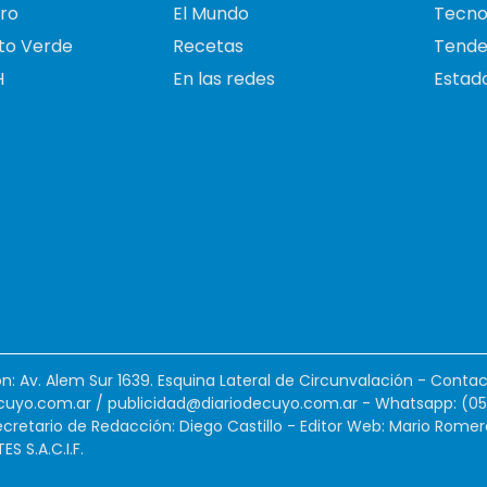
ro
El Mundo
Tecno
to Verde
Recetas
Tende
H
En las redes
Estado
ión: Av. Alem Sur 1639. Esquina Lateral de Circunvalación - Contac
cuyo.com.ar
/
publicidad@diariodecuyo.com.ar
-
Whatsapp: (0
cretario de Redacción: Diego Castillo - Editor Web: Mario Romer
 S.A.C.I.F.