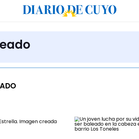
leado
EADO