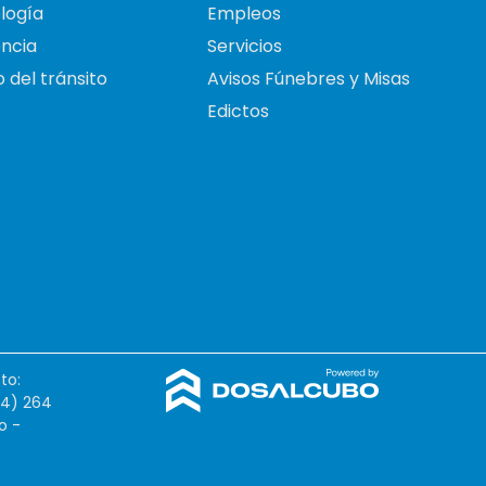
logía
Empleos
ncia
Servicios
 del tránsito
Avisos Fúnebres y Misas
Edictos
to:
54) 264
o -