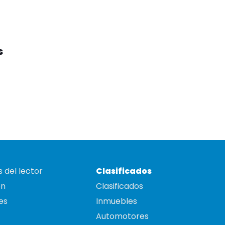
s
 del lector
Clasificados
on
Clasificados
es
Inmuebles
Automotores