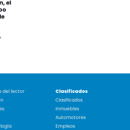
, el
po
de
o
 del lector
Clasificados
on
Clasificados
es
Inmuebles
Automotores
logía
Empleos