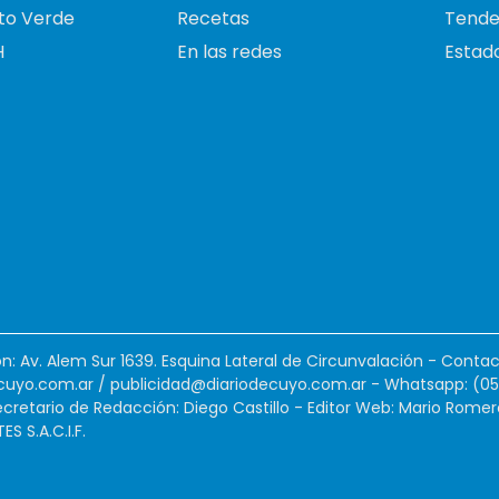
to Verde
Recetas
Tende
H
En las redes
Estado
ión: Av. Alem Sur 1639. Esquina Lateral de Circunvalación - Contac
cuyo.com.ar
/
publicidad@diariodecuyo.com.ar
-
Whatsapp: (0
cretario de Redacción: Diego Castillo - Editor Web: Mario Romer
 S.A.C.I.F.