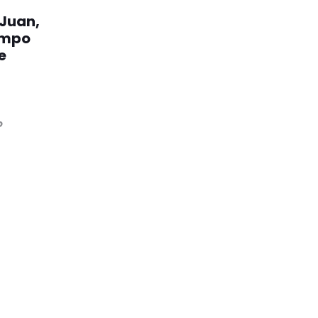
 Juan,
iempo
e
o