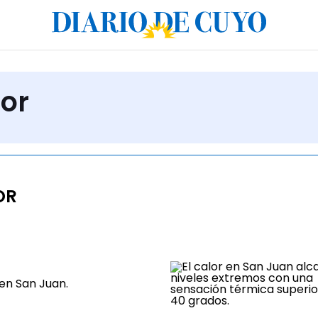
lor
OR