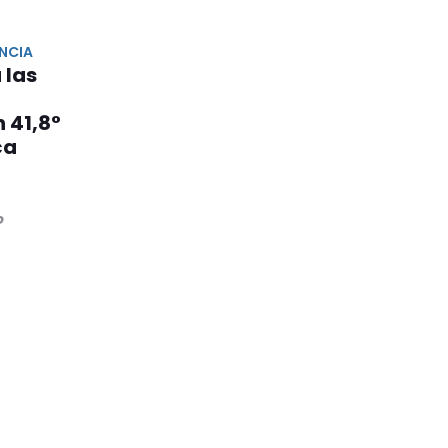
NCIA
 las
n 41,8°
ca
o