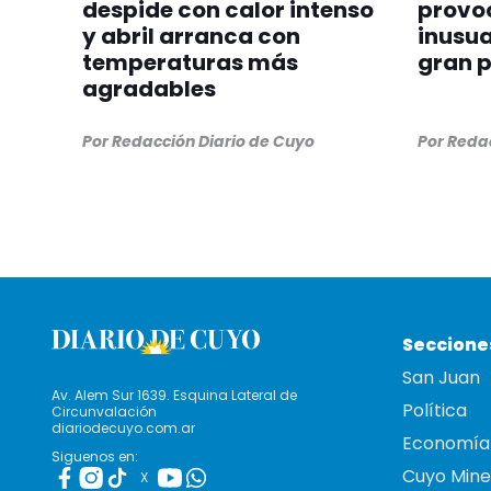
despide con calor intenso
provoc
y abril arranca con
inusua
temperaturas más
gran p
agradables
Por Redacción Diario de Cuyo
Por Reda
Seccione
San Juan
Av. Alem Sur 1639. Esquina Lateral de
Política
Circunvalación
diariodecuyo.com.ar
Economía
Siguenos en:
Cuyo Mine
X