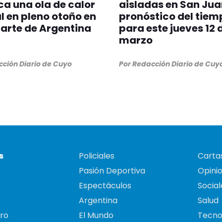
a una ola de calor
aisladas en San Juan
l en pleno otoño en
pronóstico del tiem
arte de Argentina
para este jueves 12 
marzo
cción Diario de Cuyo
Por Redacción Diario de Cuy
s
Policiales
Cartas
Pasión Deportiva
Opini
Espectáculos
Social
Argentina
Salud
ro
El Mundo
Tecno