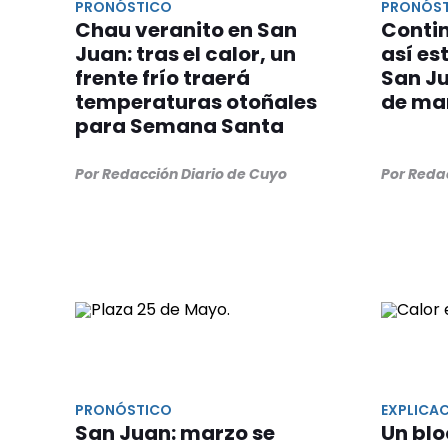
PRONÓSTICO
PRONÓS
Chau veranito en San
Contin
Juan: tras el calor, un
así es
frente frío traerá
San Ju
temperaturas otoñales
de ma
para Semana Santa
Por Redacción Diario de Cuyo
Por Reda
PRONÓSTICO
EXPLICA
San Juan: marzo se
Un bl