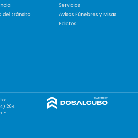
ncia
Servicios
 del tránsito
Avisos Fúnebres y Misas
Edictos
to:
54) 264
o -