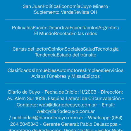
San Juan
Política
Economía
Cuyo Minero
Suplemento Verde
Revista OH
Policiales
Pasión Deportiva
Espectáculos
Argentina
El Mundo
Recetas
En las redes
Cartas del lector
Opinion
Sociales
Salud
Tecnología
Tendencia
Estado del tránsito
Clasificados
Inmuebles
Automotores
Empleos
Servicios
Avisos Fúnebres y Misas
Edictos
Diario de Cuyo - Fecha de Inicio: 11/2003 - Dirección:
Av. Alem Sur 1639. Esquina Lateral de Circunvalación -
Contacto:
web@diariodecuyo.com.ar
- Email:
web@diariodecuyo.com.ar
/
publicidad@diariodecuyo.com.ar
-
Whatsapp: (054)
264 5045343 - Gerente General: Pablo Dellazoppa -
Secretario de Redacción: Diego Castillo - Editor Web: