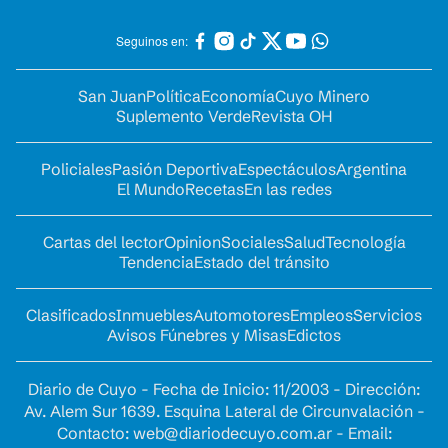
Seguinos en:
San Juan
Política
Economía
Cuyo Minero
Suplemento Verde
Revista OH
Policiales
Pasión Deportiva
Espectáculos
Argentina
El Mundo
Recetas
En las redes
Cartas del lector
Opinion
Sociales
Salud
Tecnología
Tendencia
Estado del tránsito
Clasificados
Inmuebles
Automotores
Empleos
Servicios
Avisos Fúnebres y Misas
Edictos
Diario de Cuyo - Fecha de Inicio: 11/2003 - Dirección:
Av. Alem Sur 1639. Esquina Lateral de Circunvalación -
Contacto:
web@diariodecuyo.com.ar
- Email: