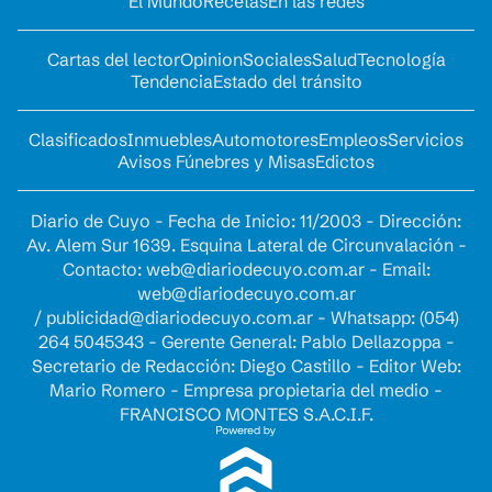
El Mundo
Recetas
En las redes
Cartas del lector
Opinion
Sociales
Salud
Tecnología
Tendencia
Estado del tránsito
Clasificados
Inmuebles
Automotores
Empleos
Servicios
Avisos Fúnebres y Misas
Edictos
Diario de Cuyo - Fecha de Inicio: 11/2003 - Dirección:
Av. Alem Sur 1639. Esquina Lateral de Circunvalación -
Contacto:
web@diariodecuyo.com.ar
- Email:
web@diariodecuyo.com.ar
/
publicidad@diariodecuyo.com.ar
-
Whatsapp: (054)
264 5045343 - Gerente General: Pablo Dellazoppa -
Secretario de Redacción: Diego Castillo - Editor Web:
Mario Romero - Empresa propietaria del medio -
FRANCISCO MONTES S.A.C.I.F.