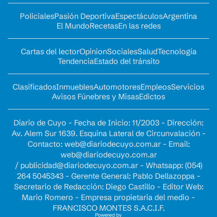
Policiales
Pasión Deportiva
Espectáculos
Argentina
El Mundo
Recetas
En las redes
Cartas del lector
Opinion
Sociales
Salud
Tecnología
Tendencia
Estado del tránsito
Clasificados
Inmuebles
Automotores
Empleos
Servicios
Avisos Fúnebres y Misas
Edictos
Diario de Cuyo - Fecha de Inicio: 11/2003 - Dirección:
Av. Alem Sur 1639. Esquina Lateral de Circunvalación -
Contacto:
web@diariodecuyo.com.ar
- Email:
web@diariodecuyo.com.ar
/
publicidad@diariodecuyo.com.ar
-
Whatsapp: (054)
264 5045343 - Gerente General: Pablo Dellazoppa -
Secretario de Redacción: Diego Castillo - Editor Web:
Mario Romero - Empresa propietaria del medio -
FRANCISCO MONTES S.A.C.I.F.