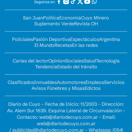
Seguinos en:
San Juan
Política
Economía
Cuyo Minero
Suplemento Verde
Revista OH
Policiales
Pasión Deportiva
Espectáculos
Argentina
El Mundo
Recetas
En las redes
Cartas del lector
Opinion
Sociales
Salud
Tecnología
Tendencia
Estado del tránsito
Clasificados
Inmuebles
Automotores
Empleos
Servicios
Avisos Fúnebres y Misas
Edictos
Diario de Cuyo - Fecha de Inicio: 11/2003 - Dirección:
Av. Alem Sur 1639. Esquina Lateral de Circunvalación -
Contacto:
web@diariodecuyo.com.ar
- Email:
web@diariodecuyo.com.ar
/
publicidad@diariodecuyo.com.ar
-
Whatsapp: (054)