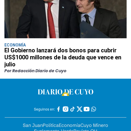
ECONOMÍA
El Gobierno lanzará dos bonos para cubrir
US$1000 millones de la deuda que vence en
julio
Por Redacción Diario de Cuyo
Seguinos en:
San Juan
Política
Economía
Cuyo Minero
Suplemento Verde
Revista OH