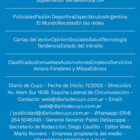
Policiales
Pasión Deportiva
Espectáculos
Argentina
El Mundo
Recetas
En las redes
Cartas del lector
Opinion
Sociales
Salud
Tecnología
Tendencia
Estado del tránsito
Clasificados
Inmuebles
Automotores
Empleos
Servicios
Avisos Fúnebres y Misas
Edictos
Diario de Cuyo - Fecha de Inicio: 11/2003 - Dirección:
Av. Alem Sur 1639. Esquina Lateral de Circunvalación -
Contacto:
web@diariodecuyo.com.ar
- Email:
web@diariodecuyo.com.ar
/
publicidad@diariodecuyo.com.ar
-
Whatsapp: (054)
264 5045343 - Gerente General: Pablo Dellazoppa -
Secretario de Redacción: Diego Castillo - Editor Web:
Mario Romero - Empresa propietaria del medio -