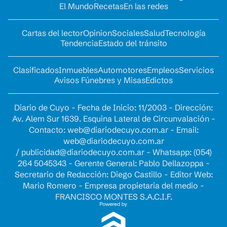
El Mundo
Recetas
En las redes
Cartas del lector
Opinion
Sociales
Salud
Tecnología
Tendencia
Estado del tránsito
Clasificados
Inmuebles
Automotores
Empleos
Servicios
Avisos Fúnebres y Misas
Edictos
Diario de Cuyo - Fecha de Inicio: 11/2003 - Dirección:
Av. Alem Sur 1639. Esquina Lateral de Circunvalación -
Contacto:
web@diariodecuyo.com.ar
- Email:
web@diariodecuyo.com.ar
/
publicidad@diariodecuyo.com.ar
-
Whatsapp: (054)
264 5045343 - Gerente General: Pablo Dellazoppa -
Secretario de Redacción: Diego Castillo - Editor Web:
Mario Romero - Empresa propietaria del medio -
FRANCISCO MONTES S.A.C.I.F.