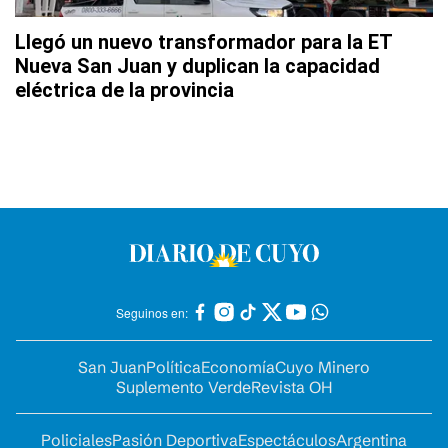
Llegó un nuevo transformador para la ET
Nueva San Juan y duplican la capacidad
eléctrica de la provincia
Seguinos en:
San Juan
Política
Economía
Cuyo Minero
Suplemento Verde
Revista OH
Policiales
Pasión Deportiva
Espectáculos
Argentina