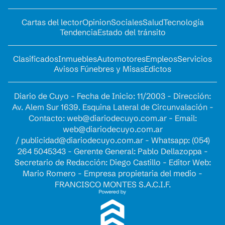
Cartas del lector
Opinion
Sociales
Salud
Tecnología
Tendencia
Estado del tránsito
Clasificados
Inmuebles
Automotores
Empleos
Servicios
Avisos Fúnebres y Misas
Edictos
Diario de Cuyo - Fecha de Inicio: 11/2003 - Dirección:
Av. Alem Sur 1639. Esquina Lateral de Circunvalación -
Contacto:
web@diariodecuyo.com.ar
- Email:
web@diariodecuyo.com.ar
/
publicidad@diariodecuyo.com.ar
-
Whatsapp: (054)
264 5045343 - Gerente General: Pablo Dellazoppa -
Secretario de Redacción: Diego Castillo - Editor Web:
Mario Romero - Empresa propietaria del medio -
FRANCISCO MONTES S.A.C.I.F.