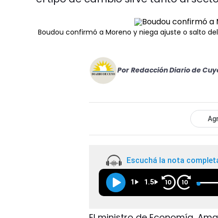
Boudou confirmó a Moreno y niega ajuste o salto del
Por
Redacción Diario de Cuy
Agr
Escuchá la nota complet
1
1.5
10
10
El ministro de Economía, Ama