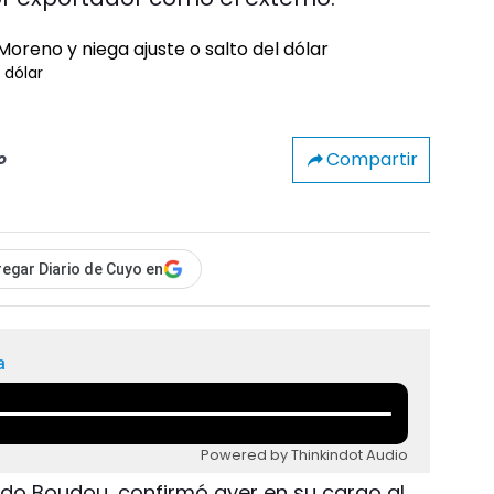
 dólar
Compartir
o
egar Diario de Cuyo en
a
Powered by Thinkindot Audio
do Boudou, confirmó ayer en su cargo al