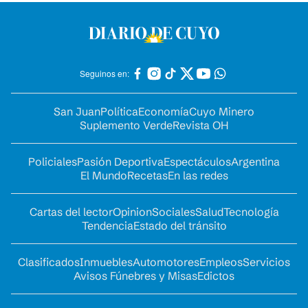
Seguinos en:
San Juan
Política
Economía
Cuyo Minero
Suplemento Verde
Revista OH
Policiales
Pasión Deportiva
Espectáculos
Argentina
El Mundo
Recetas
En las redes
Cartas del lector
Opinion
Sociales
Salud
Tecnología
Tendencia
Estado del tránsito
Clasificados
Inmuebles
Automotores
Empleos
Servicios
Avisos Fúnebres y Misas
Edictos