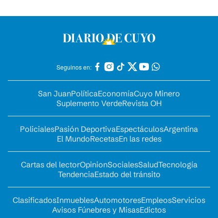
Seguinos en:
San Juan
Política
Economía
Cuyo Minero
Suplemento Verde
Revista OH
Policiales
Pasión Deportiva
Espectáculos
Argentina
El Mundo
Recetas
En las redes
Cartas del lector
Opinion
Sociales
Salud
Tecnología
Tendencia
Estado del tránsito
Clasificados
Inmuebles
Automotores
Empleos
Servicios
Avisos Fúnebres y Misas
Edictos