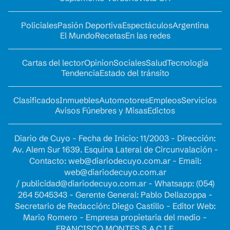
Policiales
Pasión Deportiva
Espectáculos
Argentina
El Mundo
Recetas
En las redes
Cartas del lector
Opinion
Sociales
Salud
Tecnología
Tendencia
Estado del tránsito
Clasificados
Inmuebles
Automotores
Empleos
Servicios
Avisos Fúnebres y Misas
Edictos
Diario de Cuyo - Fecha de Inicio: 11/2003 - Dirección:
Av. Alem Sur 1639. Esquina Lateral de Circunvalación -
Contacto:
web@diariodecuyo.com.ar
- Email:
web@diariodecuyo.com.ar
/
publicidad@diariodecuyo.com.ar
-
Whatsapp: (054)
264 5045343 - Gerente General: Pablo Dellazoppa -
Secretario de Redacción: Diego Castillo - Editor Web:
Mario Romero - Empresa propietaria del medio -
FRANCISCO MONTES S.A.C.I.F.