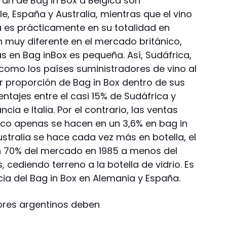
ran de Bag in Box a Bélgica son
e, España y Australia, mientras que el vino
na es prácticamente en su totalidad en
n muy diferente en el mercado británico,
s en Bag inBox es pequeña. Así, Sudáfrica,
 como los países suministradores de vino al
 proporción de Bag in Box dentro de sus
ntajes entre el casi 15% de Sudáfrica y
ncia e Italia. Por el contrario, las ventas
ico apenas se hacen en un 3,6% en bag in
stralia se hace cada vez más en botella, el
n 70% del mercado en 1985 a menos del
cediendo terreno a la botella de vidrio. Es
ia del Bag in Box en Alemania y España.
ores argentinos deben